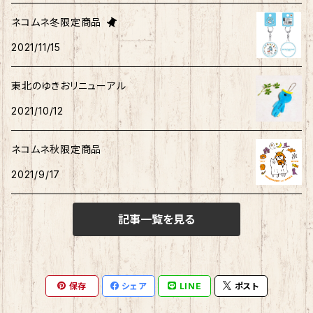
旅するマメしば
キティ
ネコムネandシバ
ネコムネ
わさお
パーカー・トレーナー
ステッカー
その他雑貨
ネコムネ冬限定商品
タキシードサム
2021/11/15
ホヤぼーや
旅カワウソ・しばいぬ
ネコムネandシバ
ゆきお
ネコムネandシバ
ピンバッチ
ボクサーパンツ
こぎみゅん
東北のゆきおリニューアル
むすび丸
ご当地ハムスター
おそ松さん
御朱印帳
マスク
ウィッシュミーメル
2021/10/12
秋田犬
サンリオキャラクター他
ノート
アクリルスタンド
リトルツインスターズ
ネコムネ秋限定商品
2021/9/17
ご当地ハムスター
缶バッチ
あひるのペックル
記事一覧を見る
おさるのもんきち
しばっころ
消しゴム
マロンクリーム
ポプテピピック
スライド缶
保存
シェア
LINE
ポスト
みんなのたあ坊
わさお
しおり