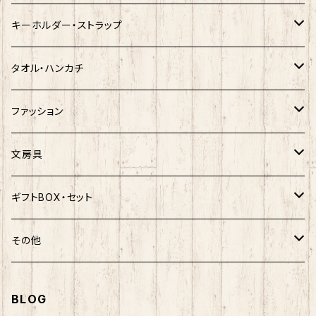
クロミ
ゆきお
サンリオ×ネコムネandシバ
モケケ
ホヤぼーや
キーホルダー・ストラップ
ハンギョドン
ホヤぼーや
楽天ゴールデンイーグルス×ネコムネandシバ
ご当地ベア
その他
ポプテピピック
タオル・ハンカチ
ぐでたま
ご当地ベア
楽天ゴールデンイーグルス×おえかきさん
秋田犬
ご当地ベア
ホヤぼーや
ホヤぼーや
ファッション
ポムポムプリン
スヌーピー
楽天ゴールデンイーグルス×ご当地ベア
しばっころ
秋田犬
スヌーピー
秋田犬
Tシャツ
文房具
ポチャッコ
赤べこ・ガラガラべこ
ネコムネandシバ×鳥獣戯画
わさお
しばっころ
秋田犬
キティ
ネクタイ
ボールペン
ギフトBOX・セット
ばつ丸
マッチョシリーズ
楽天ゴールデンイーグルス×もちシリーズ
むすび丸
わさお
わさお
むすび丸
靴下
マグネット
福袋
その他
マイメロディ
もちシリーズ
サンリオ×ご当地ベア
ホヤぼーや
むすび丸
むすび丸
ミニオン
ルームシューズ
クリアファイル
トートバック
BLOG
けろっぴ