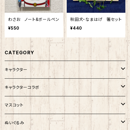
わさお ノート&ボールペン
秋田犬・なまはげ 箸セット
¥550
¥440
CATEGORY
キャラクター
サンリオキャラクター
キャラクターコラボ
キティ
ネコムネandシバ
サンリオ×おえかきさん
マスコット
シナモロール
モケケ
新幹線×ご当地ベア
ゆきお
ぬいぐるみ