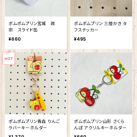
ポムポムプリン宮城 政
ポムポムプリン 三陸かき タ
宗 スライド缶
フステッカー
¥660
¥495
ポムポムプリン青森 りんご
ポムポムプリン山形 さくら
ラバーキーホルダー
んぼ アクリルキーホルダー
¥1,370
¥660