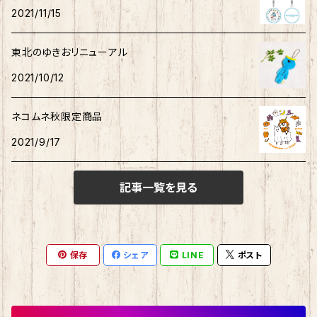
2021/11/15
ホヤぼーや
旅カワウソ・しばいぬ
ネコムネandシバ
ゆきお
ネコムネandシバ
ピンバッチ
ボクサーパンツ
こぎみゅん
東北のゆきおリニューアル
むすび丸
ご当地ハムスター
おそ松さん
御朱印帳
マスク
ウィッシュミーメル
2021/10/12
秋田犬
サンリオキャラクター他
ノート
アクリルスタンド
リトルツインスターズ
ネコムネ秋限定商品
2021/9/17
ご当地ハムスター
缶バッチ
あひるのペックル
記事一覧を見る
おさるのもんきち
しばっころ
消しゴム
マロンクリーム
ポプテピピック
スライド缶
保存
シェア
LINE
ポスト
みんなのたあ坊
わさお
しおり
コロコロくりりん