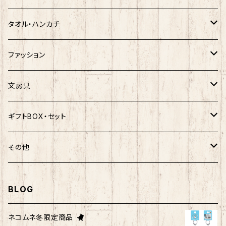
ハンギョドン
ホヤぼーや
楽天ゴールデンイーグルス×ネコムネandシバ
ご当地ベア
その他
ポプテピピック
タオル・ハンカチ
ぐでたま
ご当地ベア
楽天ゴールデンイーグルス×おえかきさん
秋田犬
ご当地ベア
ホヤぼーや
ホヤぼーや
ファッション
ポムポムプリン
スヌーピー
楽天ゴールデンイーグルス×ご当地ベア
しばっころ
秋田犬
スヌーピー
秋田犬
Tシャツ
文房具
ポチャッコ
赤べこ・ガラガラべこ
ネコムネandシバ×鳥獣戯画
わさお
しばっころ
秋田犬
キティ
ネクタイ
ボールペン
ギフトBOX・セット
ばつ丸
マッチョシリーズ
楽天ゴールデンイーグルス×もちシリーズ
むすび丸
わさお
わさお
むすび丸
靴下
マグネット
福袋
その他
マイメロディ
もちシリーズ
サンリオ×ご当地ベア
ホヤぼーや
むすび丸
むすび丸
ミニオン
ルームシューズ
クリアファイル
トートバック
BLOG
けろっぴ
旅するマメしば
キティ
ネコムネandシバ
ネコムネ
わさお
パーカー・トレーナー
ステッカー
その他雑貨
ネコムネ冬限定商品
タキシードサム