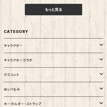
もっと見る
CATEGORY
キャラクター
サンリオキャラクター
キャラクターコラボ
キティ
ネコムネandシバ
サンリオ×おえかきさん
マスコット
シナモロール
モケケ
新幹線×ご当地ベア
ゆきお
ぬいぐるみ
クロミ
ゆきお
サンリオ×ネコムネandシバ
モケケ
ホヤぼーや
キーホルダー・ストラップ