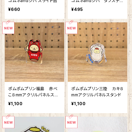
コムネandシバ スライド缶
コムネandシバ タフステッ
カー
¥660
¥495
ポムポムプリン福島 赤べ
ポムポムプリン三陸 カキ８
こ８mmアクリルパネルスタ
mmアクリルパネルスタンド
ンド
¥1,100
¥1,100