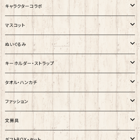
サンリオキャラクター
キャラクターコラボ
キティ
ネコムネandシバ
サンリオ×おえかきさん
マスコット
シナモロール
モケケ
新幹線×ご当地ベア
ゆきお
ぬいぐるみ
クロミ
ゆきお
サンリオ×ネコムネandシバ
モケケ
ホヤぼーや
キーホルダー・ストラップ
ハンギョドン
ホヤぼーや
楽天ゴールデンイーグルス×ネコムネandシバ
ご当地ベア
その他
ポプテピピック
タオル・ハンカチ
ぐでたま
ご当地ベア
楽天ゴールデンイーグルス×おえかきさん
秋田犬
ご当地ベア
ホヤぼーや
ホヤぼーや
ファッション
ポムポムプリン
スヌーピー
楽天ゴールデンイーグルス×ご当地ベア
しばっころ
秋田犬
スヌーピー
秋田犬
Tシャツ
文房具
ポチャッコ
赤べこ・ガラガラべこ
ネコムネandシバ×鳥獣戯画
わさお
しばっころ
秋田犬
キティ
ネクタイ
ボールペン
ギフトBOX・セット