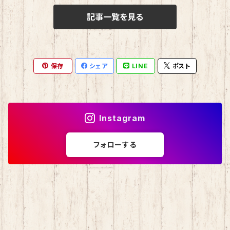
記事一覧を見る
おさるのもんきち
しばっころ
消しゴム
マロンクリーム
ポプテピピック
スライド缶
保存
シェア
LINE
ポスト
みんなのたあ坊
わさお
しおり
コロコロくりりん
モンチッチ
Instagram
マイスウィートピアノ
名探偵コナン
フォローする
チョコキャット
伊達政宗
ミニオン