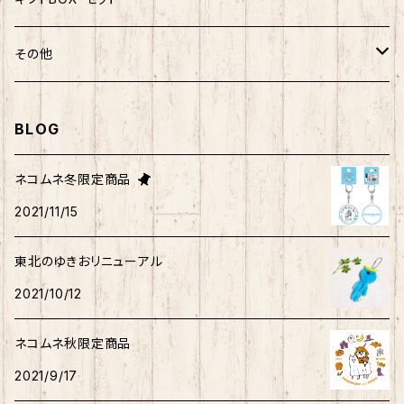
ばつ丸
マッチョシリーズ
楽天ゴールデンイーグルス×もちシリーズ
むすび丸
わさお
わさお
むすび丸
靴下
マグネット
福袋
その他
マイメロディ
もちシリーズ
サンリオ×ご当地ベア
ホヤぼーや
むすび丸
むすび丸
ミニオン
ルームシューズ
クリアファイル
トートバック
BLOG
けろっぴ
旅するマメしば
キティ
ネコムネandシバ
ネコムネ
わさお
パーカー・トレーナー
ステッカー
その他雑貨
ネコムネ冬限定商品
タキシードサム
2021/11/15
ホヤぼーや
旅カワウソ・しばいぬ
ネコムネandシバ
ゆきお
ネコムネandシバ
ピンバッチ
ボクサーパンツ
こぎみゅん
東北のゆきおリニューアル
むすび丸
ご当地ハムスター
おそ松さん
御朱印帳
マスク
ウィッシュミーメル
2021/10/12
秋田犬
サンリオキャラクター他
ノート
アクリルスタンド
リトルツインスターズ
ネコムネ秋限定商品
2021/9/17
ご当地ハムスター
缶バッチ
あひるのペックル