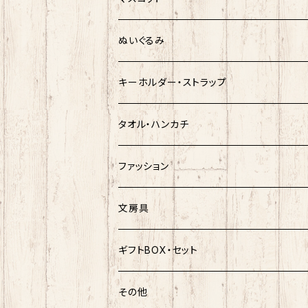
シナモロール
モケケ
新幹線×ご当地ベア
ゆきお
ぬいぐるみ
クロミ
ゆきお
サンリオ×ネコムネandシバ
モケケ
ホヤぼーや
キーホルダー・ストラップ
ハンギョドン
ホヤぼーや
楽天ゴールデンイーグルス×ネコムネandシ
ご当地ベア
その他
ポプテピピック
タオル・ハンカチ
ぐでたま
ご当地ベア
楽天ゴールデンイーグルス×おえかきさん
秋田犬
ご当地ベア
ホヤぼーや
ホヤぼーや
ファッション
ポムポムプリン
スヌーピー
楽天ゴールデンイーグルス×ご当地ベア
しばっころ
秋田犬
スヌーピー
秋田犬
Tシャツ
文房具
ポチャッコ
赤べこ・ガラガラべこ
ネコムネandシバ×鳥獣戯画
わさお
しばっころ
秋田犬
キティ
ネクタイ
ボールペン
ギフトBOX・セット
ばつ丸
マッチョシリーズ
楽天ゴールデンイーグルス×もちシリーズ
むすび丸
わさお
わさお
むすび丸
靴下
マグネット
福袋
その他