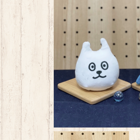
ネコムネandシバ お手
¥2,200