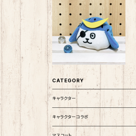
ネコムネandシバ お手玉（ネ
コムネ）
¥1,200
CATEGORY
キャラクター
サンリオキャラクター
キャラクターコラボ
キティ
ネコムネandシバ
サンリオ×おえかきさん
マスコット