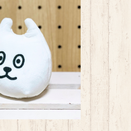
dシバ お手玉（シバ）
¥1,200