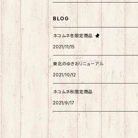
マイメロディ
もちシリーズ
サンリオ×ご当地ベア
ホヤぼーや
むすび丸
むすび丸
ミニオン
ルームシューズ
クリアファイル
トートバック
BLOG
けろっぴ
旅するマメしば
キティ
ネコムネandシバ
ネコムネ
わさお
パーカー・トレーナー
ステッカー
その他雑貨
ネコムネ冬限定商品
タキシードサム
2021/11/15
ホヤぼーや
旅カワウソ・しばいぬ
ネコムネandシバ
ゆきお
ネコムネandシバ
ピンバッチ
ボクサーパンツ
こぎみゅん
東北のゆきおリニューアル
むすび丸
ご当地ハムスター
おそ松さん
御朱印帳
マスク
ウィッシュミーメル
2021/10/12
秋田犬
サンリオキャラクター他
ノート
アクリルスタンド
リトルツインスターズ
ネコムネ秋限定商品
2021/9/17
ご当地ハムスター
缶バッチ
あひるのペックル
おさるのもんきち
しばっころ
消しゴム