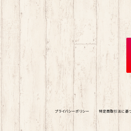
マロンクリーム
ポプテピピック
スライド缶
みんなのたあ坊
わさお
しおり
コロコロくりりん
モンチッチ
マイスウィートピアノ
名探偵コナン
チョコキャット
伊達政宗
ミニオン
東北楽天ゴールデンイーグルス
プライバシーポリシー
特定商取引法に基
鉄道グッズ