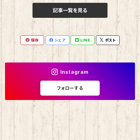
記事一覧を見る
おさるのもんきち
しばっころ
消しゴム
マロンクリーム
ポプテピピック
スライド缶
保存
シェア
LINE
ポスト
みんなのたあ坊
わさお
しおり
コロコロくりりん
モンチッチ
Instagram
マイスウィートピアノ
名探偵コナン
フォローする
チョコキャット
伊達政宗
ミニオン