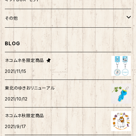
ばつ丸
マッチョシリーズ
楽天ゴールデンイーグルス×もちシリーズ
むすび丸
わさお
わさお
むすび丸
靴下
マグネット
福袋
その他
マイメロディ
もちシリーズ
サンリオ×ご当地ベア
ホヤぼーや
むすび丸
むすび丸
ミニオン
ルームシューズ
クリアファイル
トートバック
BLOG
けろっぴ
旅するマメしば
キティ
ネコムネandシバ
ネコムネ
わさお
パーカー・トレーナー
ステッカー
その他雑貨
ネコムネ冬限定商品
タキシードサム
2021/11/15
ホヤぼーや
旅カワウソ・しばいぬ
ネコムネandシバ
ゆきお
ネコムネandシバ
ピンバッチ
ボクサーパンツ
こぎみゅん
東北のゆきおリニューアル
むすび丸
ご当地ハムスター
おそ松さん
御朱印帳
マスク
ウィッシュミーメル
2021/10/12
秋田犬
サンリオキャラクター他
ノート
アクリルスタンド
リトルツインスターズ
ネコムネ秋限定商品
2021/9/17
ご当地ハムスター
缶バッチ
あひるのペックル