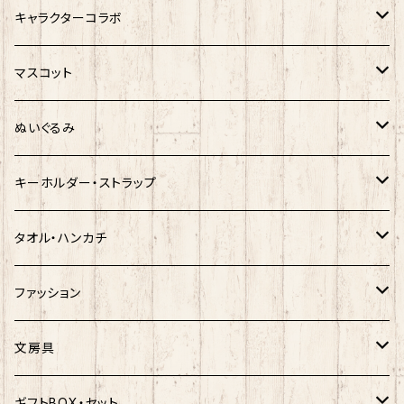
サンリオキャラクター
キャラクターコラボ
キティ
ネコムネandシバ
サンリオ×おえかきさん
マスコット
シナモロール
モケケ
新幹線×ご当地ベア
ゆきお
ぬいぐるみ
クロミ
ゆきお
サンリオ×ネコムネandシバ
モケケ
ホヤぼーや
キーホルダー・ストラップ
ハンギョドン
ホヤぼーや
楽天ゴールデンイーグルス×ネコムネandシバ
ご当地ベア
その他
ポプテピピック
タオル・ハンカチ
ぐでたま
ご当地ベア
楽天ゴールデンイーグルス×おえかきさん
秋田犬
ご当地ベア
ホヤぼーや
ホヤぼーや
ファッション
ポムポムプリン
スヌーピー
楽天ゴールデンイーグルス×ご当地ベア
しばっころ
秋田犬
スヌーピー
秋田犬
Tシャツ
文房具
ポチャッコ
赤べこ・ガラガラべこ
ネコムネandシバ×鳥獣戯画
わさお
しばっころ
秋田犬
キティ
ネクタイ
ボールペン
ギフトBOX・セット