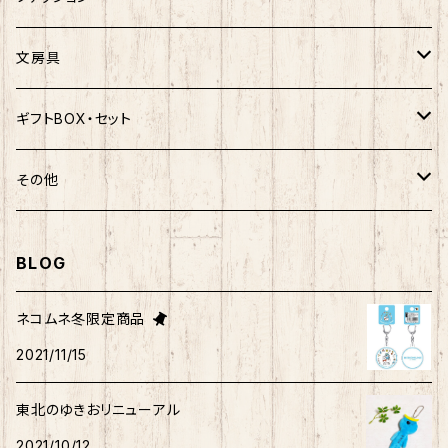
ポムポムプリン
スヌーピー
楽天ゴールデンイーグルス×ご当地ベア
しばっころ
秋田犬
スヌーピー
秋田犬
Tシャツ
文房具
ポチャッコ
赤べこ・ガラガラべこ
ネコムネandシバ×鳥獣戯画
わさお
しばっころ
秋田犬
キティ
ネクタイ
ボールペン
ギフトBOX・セット
ばつ丸
マッチョシリーズ
楽天ゴールデンイーグルス×もちシリーズ
むすび丸
わさお
わさお
むすび丸
靴下
マグネット
福袋
その他
マイメロディ
もちシリーズ
サンリオ×ご当地ベア
ホヤぼーや
むすび丸
むすび丸
ミニオン
ルームシューズ
クリアファイル
トートバック
BLOG
けろっぴ
旅するマメしば
キティ
ネコムネandシバ
ネコムネ
わさお
パーカー・トレーナー
ステッカー
その他雑貨
ネコムネ冬限定商品
タキシードサム
2021/11/15
ホヤぼーや
旅カワウソ・しばいぬ
ネコムネandシバ
ゆきお
ネコムネandシバ
ピンバッチ
ボクサーパンツ
こぎみゅん
東北のゆきおリニューアル
むすび丸
ご当地ハムスター
おそ松さん
御朱印帳
マスク
ウィッシュミーメル
2021/10/12