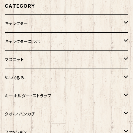
CATEGORY
キャラクター
サンリオキャラクター
キャラクターコラボ
キティ
ネコムネandシバ
サンリオ×おえかきさん
マスコット
シナモロール
モケケ
新幹線×ご当地ベア
ゆきお
ぬいぐるみ
クロミ
ゆきお
サンリオ×ネコムネandシバ
モケケ
ホヤぼーや
キーホルダー・ストラップ
ハンギョドン
ホヤぼーや
楽天ゴールデンイーグルス×ネコムネandシバ
ご当地ベア
その他
ポプテピピック
タオル・ハンカチ
ぐでたま
ご当地ベア
楽天ゴールデンイーグルス×おえかきさん
秋田犬
ご当地ベア
ホヤぼーや
ホヤぼーや
ファッション