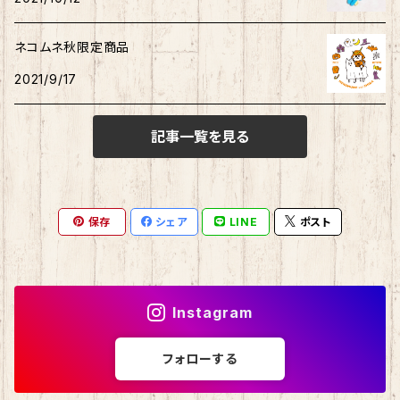
秋田犬
サンリオキャラクター他
ノート
アクリルスタンド
リトルツインスターズ
ネコムネ秋限定商品
2021/9/17
ご当地ハムスター
缶バッチ
あひるのペックル
記事一覧を見る
おさるのもんきち
しばっころ
消しゴム
マロンクリーム
ポプテピピック
スライド缶
保存
シェア
LINE
ポスト
みんなのたあ坊
わさお
しおり
コロコロくりりん
モンチッチ
Instagram
マイスウィートピアノ
名探偵コナン
フォローする
チョコキャット