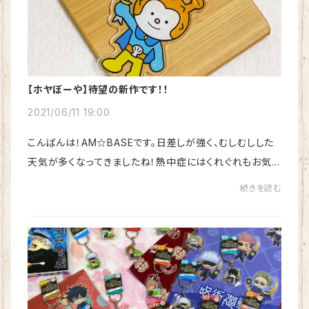
【ホヤぼーや】待望の新作です！！
2021/06/11 19:00
こんばんは！AM☆BASEです。日差しが強く、むしむしした
天気が多くなってきましたね！熱中症にはくれぐれもお気を
つけください。さて！先月から、NHK連続テレビ小説【おか
続きを読む
えりモネ】始まりましたね！毎日楽しみに...