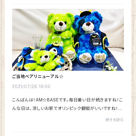
ご当地ベアリニューアル☆
2021/07/26 19:00
こんばんは！AM☆BASEです。毎日暑い日が続きますね！こ
んな日は、涼しいお家でオリンピック観戦がいいですね！さ
て！全国に散らばるキュートな【ご当地ベア】。宮城県は、
続きを読む
【伊達政宗】と【ずんだ】の２種類ござい...