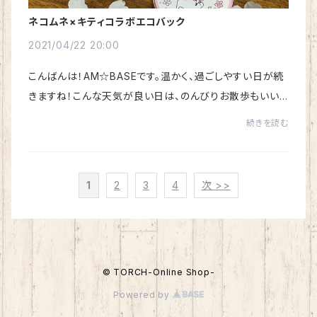
ネコムネ×キティコラボエコバック
2021/04/22 20:00
こんばんは！AM☆BASEです。温かく、過ごしやすい日が続
きますね！こんな天気が良い日は、のんびりお散歩もいい
ですね。さて！2020年７月に宮城にぷらっと登場したご当
続きを読む
地キャラクター【ネコムネandシバ】。少しづ...
1
2
3
4
次 >>
© TORCH-Online Shop-
Powered by