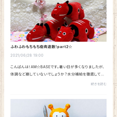
ふわふわもちもち疫病退散！part2☆
2021/06/28 19:00
こんばんは！AM☆BASEです。暑い日が多くなりましたが、
体調など崩していないでしょうか？水分補給を徹底してい
る毎日です！まだまだコロナウィルスの話題が多く、疫病退
続きを読む
散！ということで、【アマビエ】などのグッ...