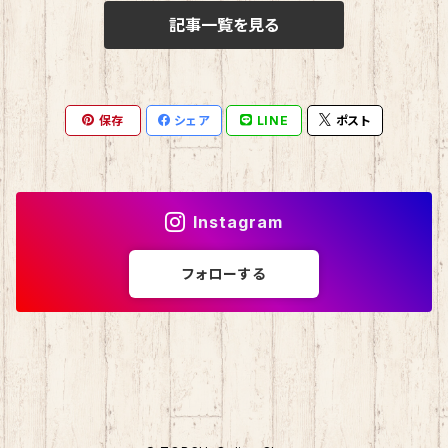
記事一覧を見る
おさるのもんきち
しばっころ
消しゴム
マロンクリーム
ポプテピピック
スライド缶
保存
シェア
LINE
ポスト
みんなのたあ坊
わさお
しおり
コロコロくりりん
モンチッチ
Instagram
マイスウィートピアノ
名探偵コナン
フォローする
チョコキャット
伊達政宗
ミニオン