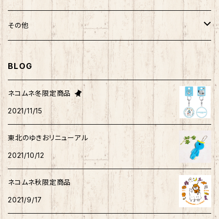
ばつ丸
マッチョシリーズ
楽天ゴールデンイーグルス×もちシリーズ
むすび丸
わさお
わさお
むすび丸
靴下
マグネット
福袋
その他
マイメロディ
もちシリーズ
サンリオ×ご当地ベア
ホヤぼーや
むすび丸
むすび丸
ミニオン
ルームシューズ
クリアファイル
トートバック
BLOG
けろっぴ
旅するマメしば
キティ
ネコムネandシバ
ネコムネ
わさお
パーカー・トレーナー
ステッカー
その他雑貨
ネコムネ冬限定商品
タキシードサム
2021/11/15
ホヤぼーや
旅カワウソ・しばいぬ
ネコムネandシバ
ゆきお
ネコムネandシバ
ピンバッチ
ボクサーパンツ
こぎみゅん
東北のゆきおリニューアル
むすび丸
ご当地ハムスター
おそ松さん
御朱印帳
マスク
ウィッシュミーメル
2021/10/12
秋田犬
サンリオキャラクター他
ノート
アクリルスタンド
リトルツインスターズ
ネコムネ秋限定商品
2021/9/17
ご当地ハムスター
缶バッチ
あひるのペックル