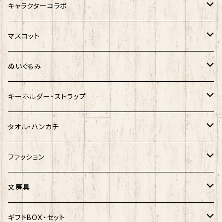
サンリオキャラクター
キャラクターコラボ
キティ
ネコムネandシバ
サンリオ×おえかきさん
マスコット
シナモロール
モケケ
新幹線×ご当地ベア
ゆきお
ぬいぐるみ
クロミ
ゆきお
サンリオ×ネコムネandシバ
モケケ
ホヤぼーや
キーホルダー・ストラップ
ハンギョドン
ホヤぼーや
楽天ゴールデンイーグルス×ネコムネandシバ
ご当地ベア
その他
ポプテピピック
タオル・ハンカチ
ぐでたま
ご当地ベア
楽天ゴールデンイーグルス×おえかきさん
秋田犬
ご当地ベア
ホヤぼーや
ホヤぼーや
ファッション
ポムポムプリン
スヌーピー
楽天ゴールデンイーグルス×ご当地ベア
しばっころ
秋田犬
スヌーピー
秋田犬
Tシャツ
文房具
ポチャッコ
赤べこ・ガラガラべこ
ネコムネandシバ×鳥獣戯画
わさお
しばっころ
秋田犬
キティ
ネクタイ
ボールペン
ギフトBOX・セット