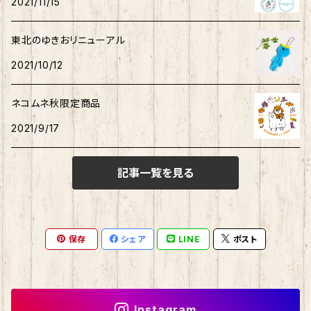
2021/11/15
ホヤぼーや
旅カワウソ・しばいぬ
ネコムネandシバ
ゆきお
ネコムネandシバ
ピンバッチ
ボクサーパンツ
こぎみゅん
東北のゆきおリニューアル
むすび丸
ご当地ハムスター
おそ松さん
御朱印帳
マスク
ウィッシュミーメル
2021/10/12
秋田犬
サンリオキャラクター他
ノート
アクリルスタンド
リトルツインスターズ
ネコムネ秋限定商品
2021/9/17
ご当地ハムスター
缶バッチ
あひるのペックル
記事一覧を見る
おさるのもんきち
しばっころ
消しゴム
マロンクリーム
ポプテピピック
スライド缶
保存
シェア
LINE
ポスト
みんなのたあ坊
わさお
しおり
コロコロくりりん
モンチッチ
Instagram