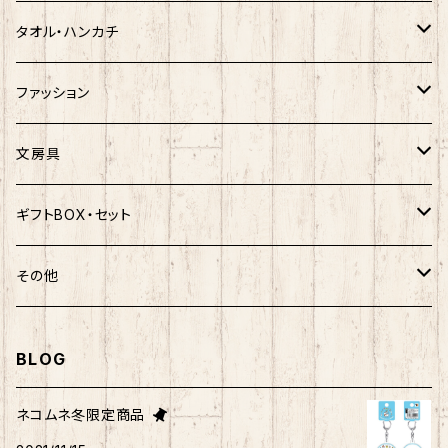
ハンギョドン
ホヤぼーや
楽天ゴールデンイーグルス×ネコムネandシバ
ご当地ベア
その他
ポプテピピック
タオル・ハンカチ
ぐでたま
ご当地ベア
楽天ゴールデンイーグルス×おえかきさん
秋田犬
ご当地ベア
ホヤぼーや
ホヤぼーや
ファッション
ポムポムプリン
スヌーピー
楽天ゴールデンイーグルス×ご当地ベア
しばっころ
秋田犬
スヌーピー
秋田犬
Tシャツ
文房具
ポチャッコ
赤べこ・ガラガラべこ
ネコムネandシバ×鳥獣戯画
わさお
しばっころ
秋田犬
キティ
ネクタイ
ボールペン
ギフトBOX・セット
ばつ丸
マッチョシリーズ
楽天ゴールデンイーグルス×もちシリーズ
むすび丸
わさお
わさお
むすび丸
靴下
マグネット
福袋
その他
マイメロディ
もちシリーズ
サンリオ×ご当地ベア
ホヤぼーや
むすび丸
むすび丸
ミニオン
ルームシューズ
クリアファイル
トートバック
BLOG
けろっぴ
旅するマメしば
キティ
ネコムネandシバ
ネコムネ
わさお
パーカー・トレーナー
ステッカー
その他雑貨
ネコムネ冬限定商品
タキシードサム