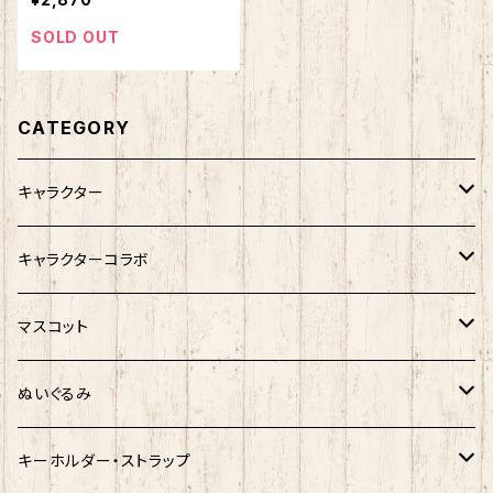
SOLD OUT
CATEGORY
キャラクター
サンリオキャラクター
キャラクターコラボ
キティ
ネコムネandシバ
サンリオ×おえかきさん
マスコット
シナモロール
モケケ
新幹線×ご当地ベア
ゆきお
ぬいぐるみ
クロミ
ゆきお
サンリオ×ネコムネandシバ
モケケ
ホヤぼーや
キーホルダー・ストラップ