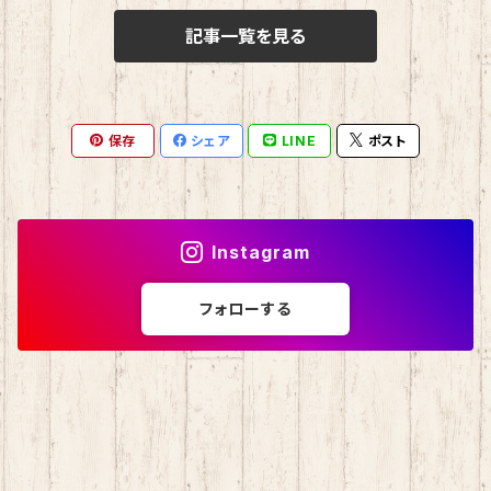
記事一覧を見る
おさるのもんきち
しばっころ
消しゴム
マロンクリーム
ポプテピピック
スライド缶
保存
シェア
LINE
ポスト
みんなのたあ坊
わさお
しおり
コロコロくりりん
モンチッチ
Instagram
マイスウィートピアノ
名探偵コナン
フォローする
チョコキャット
伊達政宗
ミニオン