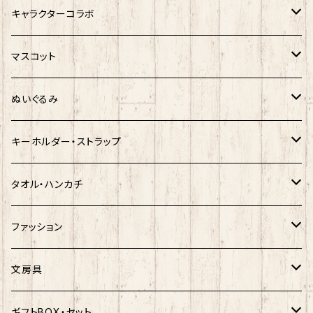
サンリオキャラクター
キャラクターコラボ
キティ
ネコムネandシバ
サンリオ×おえかきさん
マスコット
シナモロール
モケケ
新幹線×ご当地ベア
ゆきお
ぬいぐるみ
クロミ
ゆきお
サンリオ×ネコムネandシバ
モケケ
ホヤぼーや
キーホルダー・ストラップ
ハンギョドン
ホヤぼーや
楽天ゴールデンイーグルス×ネコムネandシバ
ご当地ベア
その他
ポプテピピック
タオル・ハンカチ
ぐでたま
ご当地ベア
楽天ゴールデンイーグルス×おえかきさん
秋田犬
ご当地ベア
ホヤぼーや
ホヤぼーや
ファッション
ポムポムプリン
スヌーピー
楽天ゴールデンイーグルス×ご当地ベア
しばっころ
秋田犬
スヌーピー
秋田犬
Tシャツ
文房具
ポチャッコ
赤べこ・ガラガラべこ
ネコムネandシバ×鳥獣戯画
わさお
しばっころ
秋田犬
キティ
ネクタイ
ボールペン
ギフトBOX・セット