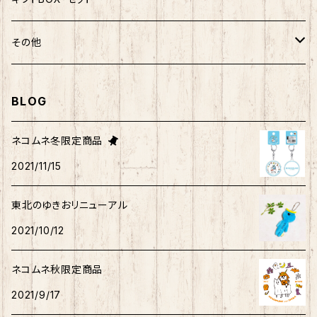
ばつ丸
マッチョシリーズ
楽天ゴールデンイーグルス×もちシリーズ
むすび丸
わさお
わさお
むすび丸
靴下
マグネット
福袋
その他
マイメロディ
もちシリーズ
サンリオ×ご当地ベア
ホヤぼーや
むすび丸
むすび丸
ミニオン
ルームシューズ
クリアファイル
トートバック
BLOG
けろっぴ
旅するマメしば
キティ
ネコムネandシバ
ネコムネ
わさお
パーカー・トレーナー
ステッカー
その他雑貨
ネコムネ冬限定商品
タキシードサム
2021/11/15
ホヤぼーや
旅カワウソ・しばいぬ
ネコムネandシバ
ゆきお
ネコムネandシバ
ピンバッチ
ボクサーパンツ
こぎみゅん
東北のゆきおリニューアル
むすび丸
ご当地ハムスター
おそ松さん
御朱印帳
マスク
ウィッシュミーメル
2021/10/12
秋田犬
サンリオキャラクター他
ノート
アクリルスタンド
リトルツインスターズ
ネコムネ秋限定商品
2021/9/17
ご当地ハムスター
缶バッチ
あひるのペックル