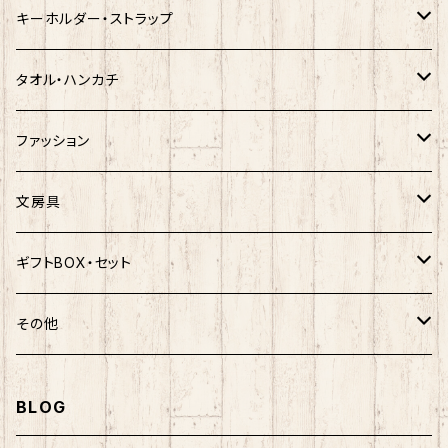
クロミ
ゆきお
サンリオ×ネコムネandシバ
モケケ
ホヤぼーや
キーホルダー・ストラップ
ハンギョドン
ホヤぼーや
楽天ゴールデンイーグルス×ネコムネandシバ
ご当地ベア
その他
ポプテピピック
タオル・ハンカチ
ぐでたま
ご当地ベア
楽天ゴールデンイーグルス×おえかきさん
秋田犬
ご当地ベア
ホヤぼーや
ホヤぼーや
ファッション
ポムポムプリン
スヌーピー
楽天ゴールデンイーグルス×ご当地ベア
しばっころ
秋田犬
スヌーピー
秋田犬
Tシャツ
文房具
ポチャッコ
赤べこ・ガラガラべこ
ネコムネandシバ×鳥獣戯画
わさお
しばっころ
秋田犬
キティ
ネクタイ
ボールペン
ギフトBOX・セット
ばつ丸
マッチョシリーズ
楽天ゴールデンイーグルス×もちシリーズ
むすび丸
わさお
わさお
むすび丸
靴下
マグネット
福袋
その他
マイメロディ
もちシリーズ
サンリオ×ご当地ベア
ホヤぼーや
むすび丸
むすび丸
ミニオン
ルームシューズ
クリアファイル
トートバック
BLOG
けろっぴ
旅するマメしば
キティ
ネコムネandシバ
ネコムネ
わさお
パーカー・トレーナー
ステッカー
その他雑貨