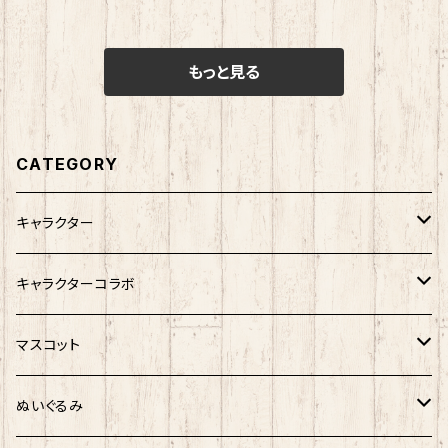
もっと見る
CATEGORY
キャラクター
サンリオキャラクター
キャラクターコラボ
キティ
ネコムネandシバ
サンリオ×おえかきさん
マスコット
シナモロール
モケケ
新幹線×ご当地ベア
ゆきお
ぬいぐるみ