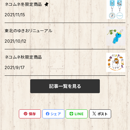
ネコムネ冬限定商品
タキシードサム
2021/11/15
ホヤぼーや
旅カワウソ・しばいぬ
ネコムネandシバ
ゆきお
ネコムネandシバ
ピンバッチ
ボクサーパンツ
こぎみゅん
東北のゆきおリニューアル
むすび丸
ご当地ハムスター
おそ松さん
御朱印帳
マスク
ウィッシュミーメル
2021/10/12
秋田犬
サンリオキャラクター他
ノート
アクリルスタンド
リトルツインスターズ
ネコムネ秋限定商品
2021/9/17
ご当地ハムスター
缶バッチ
あひるのペックル
記事一覧を見る
おさるのもんきち
しばっころ
消しゴム
マロンクリーム
ポプテピピック
スライド缶
保存
シェア
LINE
ポスト
みんなのたあ坊
わさお
しおり