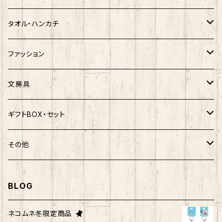
ハンギョドン
ホヤぼーや
楽天ゴールデンイーグルス×ネコムネandシバ
ご当地ベア
その他
ポプテピピック
タオル・ハンカチ
ぐでたま
ご当地ベア
楽天ゴールデンイーグルス×おえかきさん
秋田犬
ご当地ベア
ホヤぼーや
ホヤぼーや
ファッション
ポムポムプリン
スヌーピー
楽天ゴールデンイーグルス×ご当地ベア
しばっころ
秋田犬
スヌーピー
秋田犬
Tシャツ
文房具
ポチャッコ
赤べこ・ガラガラべこ
ネコムネandシバ×鳥獣戯画
わさお
しばっころ
秋田犬
キティ
ネクタイ
ボールペン
ギフトBOX・セット
ばつ丸
マッチョシリーズ
楽天ゴールデンイーグルス×もちシリーズ
むすび丸
わさお
わさお
むすび丸
靴下
マグネット
福袋
その他
マイメロディ
もちシリーズ
サンリオ×ご当地ベア
ホヤぼーや
むすび丸
むすび丸
ミニオン
ルームシューズ
クリアファイル
トートバック
BLOG
けろっぴ
旅するマメしば
キティ
ネコムネandシバ
ネコムネ
わさお
パーカー・トレーナー
ステッカー
その他雑貨
ネコムネ冬限定商品
タキシードサム