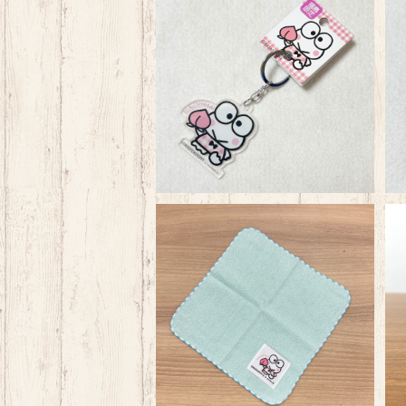
けろっぴ福島 桃 アクリルキーホ
ルダー
¥660
けろっぴ 福島 もも 織ネームタオ
ル
¥660