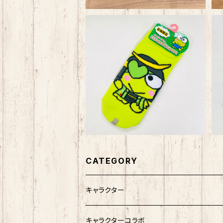
けろっぴ宮城 政宗靴下
¥550
CATEGORY
キャラクター
サンリオキャラクター
キャラクターコラボ