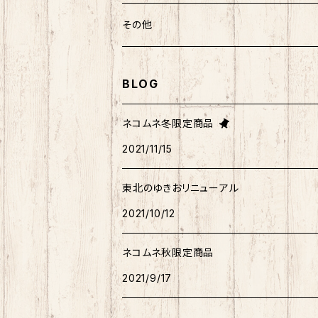
ばつ丸
マッチョシリーズ
楽天ゴールデンイーグルス×もちシリーズ
むすび丸
わさお
わさお
むすび丸
靴下
マグネット
福袋
その他
マイメロディ
もちシリーズ
サンリオ×ご当地ベア
ホヤぼーや
むすび丸
むすび丸
ミニオン
ルームシューズ
クリアファイル
トートバック
BLOG
けろっぴ
旅するマメしば
キティ
ネコムネandシバ
ネコムネ
わさお
パーカー・トレーナー
ステッカー
その他雑貨
ネコムネ冬限定商品
タキシードサム
2021/11/15
ホヤぼーや
旅カワウソ・しばいぬ
ネコムネandシバ
ゆきお
ネコムネandシバ
ピンバッチ
ボクサーパンツ
こぎみゅん
東北のゆきおリニューアル
むすび丸
ご当地ハムスター
おそ松さん
御朱印帳
マスク
ウィッシュミーメル
2021/10/12
秋田犬
サンリオキャラクター他
ノート
アクリルスタンド
リトルツインスターズ
ネコムネ秋限定商品
2021/9/17
ご当地ハムスター
缶バッチ
あひるのペックル