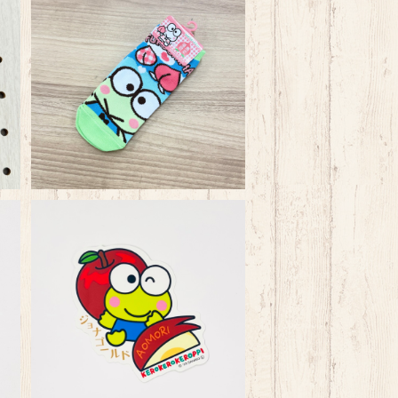
グ
けろっぴ福島 桃 靴下
¥550
カ
けろっぴ青森 りんごジョナゴー
ルドステッカー
¥440