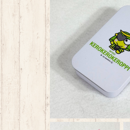
けろっぴ宮城 政宗
¥660