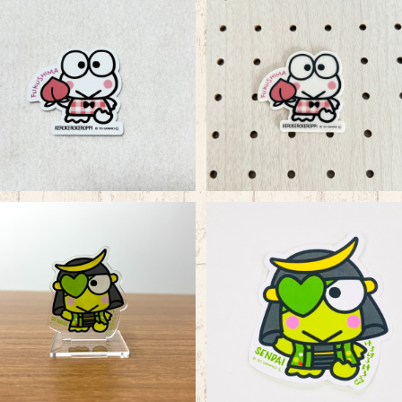
けろっぴ 福島 桃 タフステッカー
けろっぴ福島 桃アクリルマ
ネット
¥495
¥660
けろっぴ宮城 政宗 アクリルパネ
けろっぴ宮城 政宗タフステッ
ルスタンド
ー
¥770
¥495