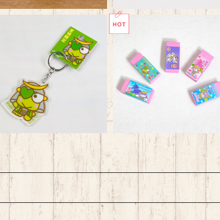
けろっぴ宮城 政宗アクリルキ
サンリオ宮城 消しゴムセット
ーホルダー
¥660
¥440