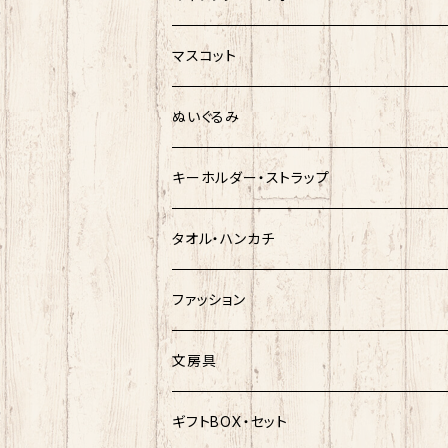
キティ
ネコムネandシバ
サンリオ×おえかきさん
マスコット
シナモロール
モケケ
新幹線×ご当地ベア
ゆきお
ぬいぐるみ
クロミ
ゆきお
サンリオ×ネコムネandシバ
モケケ
ホヤぼーや
キーホルダー・ストラップ
ハンギョドン
ホヤぼーや
楽天ゴールデンイーグルス×ネコムネandシ
ご当地ベア
その他
ポプテピピック
タオル・ハンカチ
ぐでたま
ご当地ベア
楽天ゴールデンイーグルス×おえかきさん
秋田犬
ご当地ベア
ホヤぼーや
ホヤぼーや
ファッション
ポムポムプリン
スヌーピー
楽天ゴールデンイーグルス×ご当地ベア
しばっころ
秋田犬
スヌーピー
秋田犬
Tシャツ
文房具
ポチャッコ
赤べこ・ガラガラべこ
ネコムネandシバ×鳥獣戯画
わさお
しばっころ
秋田犬
キティ
ネクタイ
ボールペン
ギフトBOX・セット