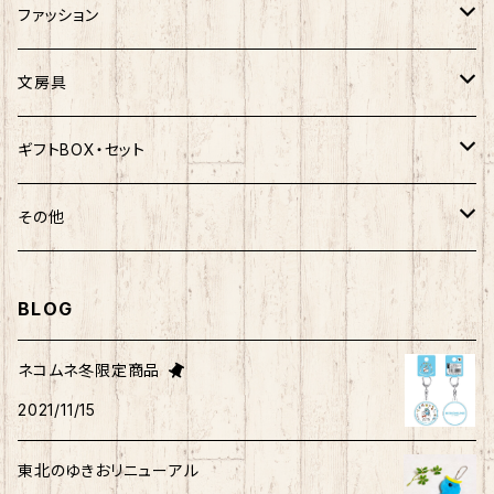
ご当地ベア
楽天ゴールデンイーグルス×おえかきさん
秋田犬
ご当地ベア
ホヤぼーや
ホヤぼーや
ファッション
ポムポムプリン
スヌーピー
楽天ゴールデンイーグルス×ご当地ベア
しばっころ
秋田犬
スヌーピー
秋田犬
Tシャツ
文房具
ポチャッコ
赤べこ・ガラガラべこ
ネコムネandシバ×鳥獣戯画
わさお
しばっころ
秋田犬
キティ
ネクタイ
ボールペン
ギフトBOX・セット
ばつ丸
マッチョシリーズ
楽天ゴールデンイーグルス×もちシリーズ
むすび丸
わさお
わさお
むすび丸
靴下
マグネット
福袋
その他
マイメロディ
もちシリーズ
サンリオ×ご当地ベア
ホヤぼーや
むすび丸
むすび丸
ミニオン
ルームシューズ
クリアファイル
トートバック
BLOG
けろっぴ
旅するマメしば
キティ
ネコムネandシバ
ネコムネ
わさお
パーカー・トレーナー
ステッカー
その他雑貨
ネコムネ冬限定商品
タキシードサム
2021/11/15
ホヤぼーや
旅カワウソ・しばいぬ
ネコムネandシバ
ゆきお
ネコムネandシバ
ピンバッチ
ボクサーパンツ
こぎみゅん
東北のゆきおリニューアル
むすび丸
ご当地ハムスター
おそ松さん
御朱印帳
マスク