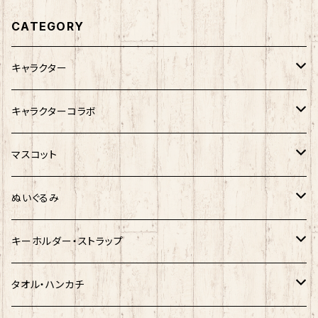
CATEGORY
キャラクター
サンリオキャラクター
キャラクターコラボ
キティ
ネコムネandシバ
サンリオ×おえかきさん
マスコット
シナモロール
モケケ
新幹線×ご当地ベア
ゆきお
ぬいぐるみ
クロミ
ゆきお
サンリオ×ネコムネandシバ
モケケ
ホヤぼーや
キーホルダー・ストラップ
ハンギョドン
ホヤぼーや
楽天ゴールデンイーグルス×ネコムネandシバ
ご当地ベア
その他
ポプテピピック
タオル・ハンカチ
ぐでたま