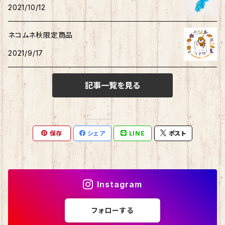
ウィッシュミーメル
2021/10/12
秋田犬
サンリオキャラクター他
ノート
アクリルスタンド
リトルツインスターズ
ネコムネ秋限定商品
2021/9/17
ご当地ハムスター
缶バッチ
あひるのペックル
記事一覧を見る
おさるのもんきち
しばっころ
消しゴム
マロンクリーム
ポプテピピック
スライド缶
保存
シェア
LINE
ポスト
みんなのたあ坊
わさお
しおり
コロコロくりりん
モンチッチ
Instagram
マイスウィートピアノ
名探偵コナン
フォローする