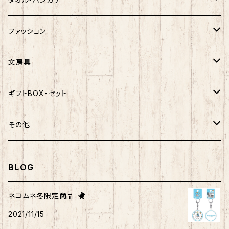
ぐでたま
ご当地ベア
楽天ゴールデンイーグルス×おえかきさん
秋田犬
ご当地ベア
ホヤぼーや
ホヤぼーや
ファッション
ポムポムプリン
スヌーピー
楽天ゴールデンイーグルス×ご当地ベア
しばっころ
秋田犬
スヌーピー
秋田犬
Tシャツ
文房具
ポチャッコ
赤べこ・ガラガラべこ
ネコムネandシバ×鳥獣戯画
わさお
しばっころ
秋田犬
キティ
ネクタイ
ボールペン
ギフトBOX・セット
ばつ丸
マッチョシリーズ
楽天ゴールデンイーグルス×もちシリーズ
むすび丸
わさお
わさお
むすび丸
靴下
マグネット
福袋
その他
マイメロディ
もちシリーズ
サンリオ×ご当地ベア
ホヤぼーや
むすび丸
むすび丸
ミニオン
ルームシューズ
クリアファイル
トートバック
BLOG
けろっぴ
旅するマメしば
キティ
ネコムネandシバ
ネコムネ
わさお
パーカー・トレーナー
ステッカー
その他雑貨
ネコムネ冬限定商品
タキシードサム
2021/11/15
ホヤぼーや
旅カワウソ・しばいぬ
ネコムネandシバ
ゆきお
ネコムネandシバ
ピンバッチ
ボクサーパンツ
こぎみゅん