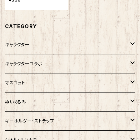
CATEGORY
キャラクター
サンリオキャラクター
キャラクターコラボ
キティ
ネコムネandシバ
サンリオ×おえかきさん
マスコット
シナモロール
モケケ
新幹線×ご当地ベア
ゆきお
ぬいぐるみ
クロミ
ゆきお
サンリオ×ネコムネandシバ
モケケ
ホヤぼーや
キーホルダー・ストラップ
ハンギョドン
ホヤぼーや
楽天ゴールデンイーグルス×ネコムネandシバ
ご当地ベア
その他
ポプテピピック
タオル・ハンカチ