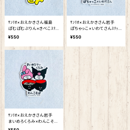
ｻﾝﾘｵ×おえかきさん福島
ｻﾝﾘｵ×おえかきさん岩手
ぽむぽむぷりん×きべこｽﾃｯ
ぽちゃっこ×いわてさんｽﾃｯｶ
ｶｰ
ｰ
¥550
¥550
ｻﾝﾘｵ×おえかきさん岩手
まいめろくろみ×わんこそば
ｽﾃｯｶｰ
¥550