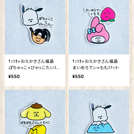
ｻﾝﾘｵ×おえかきさん福島
ｻﾝﾘｵ×おえかきさん福島
ぽちゃっこ×びゃっこたいｽﾃｯ
まいめろでぃ×ももｽﾃｯｶｰ
ｶｰ
¥550
¥550