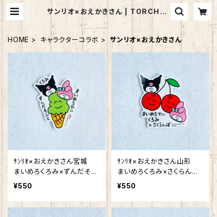
サンリオ×おえかきさん | TORCH-O
nline Shop-
HOME
キャラクターコラボ
サンリオ×おえかきさん
ｻﾝﾘｵ×おえかきさん宮城
ｻﾝﾘｵ×おえかきさん山形
まいめろくろみ×ずんだそふ
まいめろくろみ×さくらんぼｽ
とｽﾃｯｶｰ
ﾃｯｶｰ
¥550
¥550