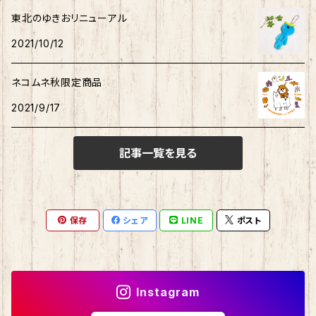
東北のゆきおリニューアル
むすび丸
ご当地ハムスター
おそ松さん
御朱印帳
マスク
ウィッシュミーメル
2021/10/12
秋田犬
サンリオキャラクター他
ノート
アクリルスタンド
リトルツインスターズ
ネコムネ秋限定商品
2021/9/17
ご当地ハムスター
缶バッチ
あひるのペックル
記事一覧を見る
おさるのもんきち
しばっころ
消しゴム
マロンクリーム
ポプテピピック
スライド缶
保存
シェア
LINE
ポスト
みんなのたあ坊
わさお
しおり
コロコロくりりん
モンチッチ
Instagram
マイスウィートピアノ