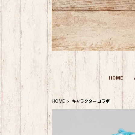
HOME
HOME
キャラクターコラボ