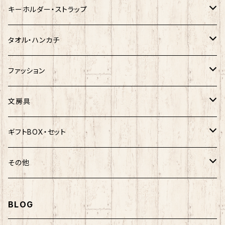
クロミ
ゆきお
サンリオ×ネコムネandシバ
モケケ
ホヤぼーや
キーホルダー・ストラップ
ハンギョドン
ホヤぼーや
楽天ゴールデンイーグルス×ネコムネandシバ
ご当地ベア
その他
ポプテピピック
タオル・ハンカチ
ぐでたま
ご当地ベア
楽天ゴールデンイーグルス×おえかきさん
秋田犬
ご当地ベア
ホヤぼーや
ホヤぼーや
ファッション
ポムポムプリン
スヌーピー
楽天ゴールデンイーグルス×ご当地ベア
しばっころ
秋田犬
スヌーピー
秋田犬
Tシャツ
文房具
ポチャッコ
赤べこ・ガラガラべこ
ネコムネandシバ×鳥獣戯画
わさお
しばっころ
秋田犬
キティ
ネクタイ
ボールペン
ギフトBOX・セット
ばつ丸
マッチョシリーズ
楽天ゴールデンイーグルス×もちシリーズ
むすび丸
わさお
わさお
むすび丸
靴下
マグネット
福袋
その他
マイメロディ
もちシリーズ
サンリオ×ご当地ベア
ホヤぼーや
むすび丸
むすび丸
ミニオン
ルームシューズ
クリアファイル
トートバック
BLOG
けろっぴ
旅するマメしば
キティ
ネコムネandシバ
ネコムネ
わさお
パーカー・トレーナー
ステッカー
その他雑貨