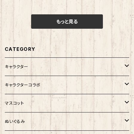
もっと見る
CATEGORY
キャラクター
サンリオキャラクター
キャラクターコラボ
キティ
ネコムネandシバ
サンリオ×おえかきさん
マスコット
シナモロール
モケケ
新幹線×ご当地ベア
ゆきお
ぬいぐるみ