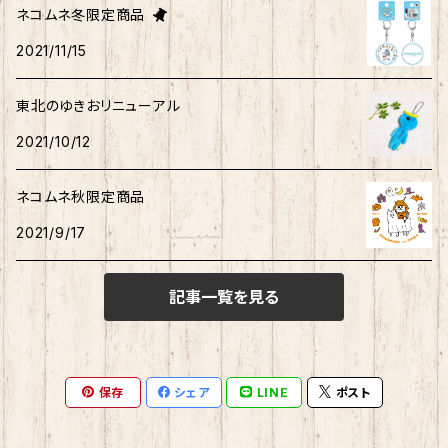
ネコムネ冬限定商品
タキシードサム
2021/11/15
ホヤぼーや
旅カワウソ・しばいぬ
ネコムネandシバ
ゆきお
ネコムネandシバ
ピンバッチ
ボクサーパンツ
こぎみゅん
東北のゆきおリニューアル
むすび丸
ご当地ハムスター
おそ松さん
御朱印帳
マスク
ウィッシュミーメル
2021/10/12
秋田犬
サンリオキャラクター他
ノート
アクリルスタンド
リトルツインスターズ
ネコムネ秋限定商品
2021/9/17
ご当地ハムスター
缶バッチ
あひるのペックル
記事一覧を見る
おさるのもんきち
しばっころ
消しゴム
マロンクリーム
ポプテピピック
スライド缶
保存
シェア
LINE
ポスト
みんなのたあ坊
わさお
しおり