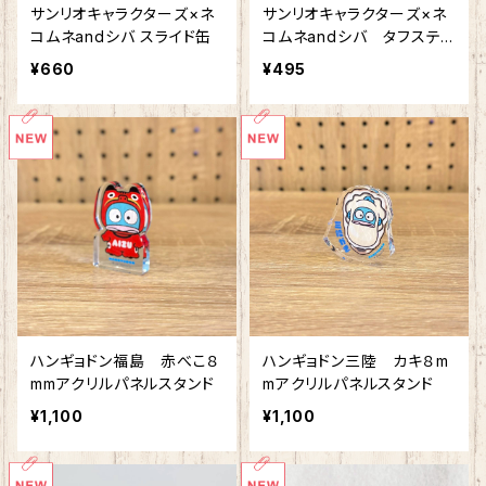
サンリオキャラクターズ×ネ
サンリオキャラクターズ×ネ
コムネandシバ スライド缶
コムネandシバ タフステッ
カー
¥660
¥495
ハンギョドン福島 赤べこ８
ハンギョドン三陸 カキ８m
mmアクリルパネルスタンド
mアクリルパネルスタンド
¥1,100
¥1,100