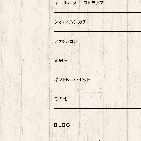
ゆきお
サンリオ×ネコムネandシバ
モケケ
ホヤぼーや
キーホルダー・ストラップ
ハンギョドン
ホヤぼーや
楽天ゴールデンイーグルス×ネコムネandシ
ご当地ベア
その他
ポプテピピック
タオル・ハンカチ
ぐでたま
ご当地ベア
楽天ゴールデンイーグルス×おえかきさん
秋田犬
ご当地ベア
ホヤぼーや
ホヤぼーや
ファッション
ポムポムプリン
スヌーピー
楽天ゴールデンイーグルス×ご当地ベア
しばっころ
秋田犬
スヌーピー
秋田犬
Tシャツ
文房具
ポチャッコ
赤べこ・ガラガラべこ
ネコムネandシバ×鳥獣戯画
わさお
しばっころ
秋田犬
キティ
ネクタイ
ボールペン
ギフトBOX・セット
ばつ丸
マッチョシリーズ
楽天ゴールデンイーグルス×もちシリーズ
むすび丸
わさお
わさお
むすび丸
靴下
マグネット
福袋
その他
マイメロディ
もちシリーズ
サンリオ×ご当地ベア
ホヤぼーや
むすび丸
むすび丸
ミニオン
ルームシューズ
クリアファイル
トートバック
BLOG
けろっぴ
旅するマメしば
キティ
ネコムネandシバ
ネコムネ
わさお
パーカー・トレーナー
ステッカー
その他雑貨