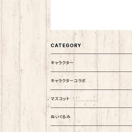
CATEGORY
キャラクター
サンリオキャラクター
キャラクターコラボ
キティ
ネコムネandシバ
サンリオ×おえかきさん
マスコット
シナモロール
モケケ
新幹線×ご当地ベア
ゆきお
ぬいぐるみ
クロミ