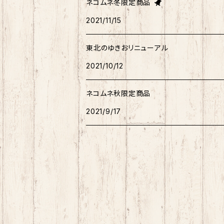
ネコムネ冬限定商品
タキシードサム
2021/11/15
ホヤぼーや
旅カワウソ・しばいぬ
ネコムネandシバ
ゆきお
ネコムネandシバ
ピンバッチ
ボクサーパンツ
こぎみゅん
東北のゆきおリニューアル
むすび丸
ご当地ハムスター
おそ松さん
御朱印帳
マスク
ウィッシュミーメル
2021/10/12
秋田犬
サンリオキャラクター他
ノート
アクリルスタンド
リトルツインスターズ
ネコムネ秋限定商品
2021/9/17
ご当地ハムスター
缶バッチ
あひるのペックル
おさるのもんきち
しばっころ
消しゴム
マロンクリーム
ポプテピピック
スライド缶
みんなのたあ坊
わさお
しおり