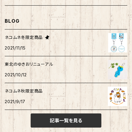
マイメロディ
もちシリーズ
サンリオ×ご当地ベア
ホヤぼーや
むすび丸
むすび丸
ミニオン
ルームシューズ
クリアファイル
トートバック
BLOG
けろっぴ
旅するマメしば
キティ
ネコムネandシバ
ネコムネ
わさお
パーカー・トレーナー
ステッカー
その他雑貨
ネコムネ冬限定商品
タキシードサム
2021/11/15
ホヤぼーや
旅カワウソ・しばいぬ
ネコムネandシバ
ゆきお
ネコムネandシバ
ピンバッチ
ボクサーパンツ
こぎみゅん
東北のゆきおリニューアル
むすび丸
ご当地ハムスター
おそ松さん
御朱印帳
マスク
ウィッシュミーメル
2021/10/12
秋田犬
サンリオキャラクター他
ノート
アクリルスタンド
リトルツインスターズ
ネコムネ秋限定商品
2021/9/17
ご当地ハムスター
缶バッチ
あひるのペックル
記事一覧を見る
おさるのもんきち
しばっころ
消しゴム