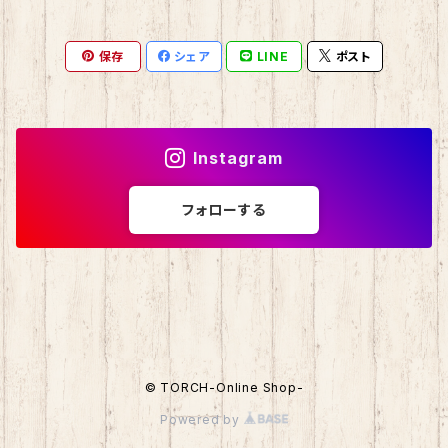
マロンクリーム
ポプテピピック
スライド缶
保存
シェア
LINE
ポスト
みんなのたあ坊
わさお
しおり
コロコロくりりん
モンチッチ
Instagram
マイスウィートピアノ
名探偵コナン
フォローする
チョコキャット
伊達政宗
ミニオン
© TORCH-Online Shop-
東北楽天ゴールデンイーグルス
Powered by