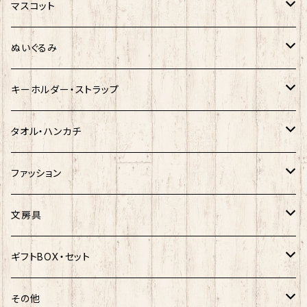
キティ
ネコムネandシバ
サンリオ×おえかきさん
マスコット
シナモロール
モケケ
新幹線×ご当地ベア
ゆきお
ぬいぐるみ
クロミ
ゆきお
サンリオ×ネコムネandシバ
モケケ
ホヤぼーや
キーホルダー・ストラップ
ハンギョドン
ホヤぼーや
楽天ゴールデンイーグルス×ネコムネandシバ
ご当地ベア
その他
ポプテピピック
タオル・ハンカチ
ぐでたま
ご当地ベア
楽天ゴールデンイーグルス×おえかきさん
秋田犬
ご当地ベア
ホヤぼーや
ホヤぼーや
ファッション
ポムポムプリン
スヌーピー
楽天ゴールデンイーグルス×ご当地ベア
しばっころ
秋田犬
スヌーピー
秋田犬
Tシャツ
文房具
ポチャッコ
赤べこ・ガラガラべこ
ネコムネandシバ×鳥獣戯画
わさお
しばっころ
秋田犬
キティ
ネクタイ
ボールペン
ギフトBOX・セット
ばつ丸
マッチョシリーズ
楽天ゴールデンイーグルス×もちシリーズ
むすび丸
わさお
わさお
むすび丸
靴下
マグネット
福袋
その他