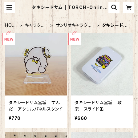
タキシードサム | TORCH-Online
Shop-
HOM
キャラクタ
サンリオキャラクタ
タキシードサ
E
ー
ー
ム
タキシードサム宮城 ずん
タキシードサム宮城 政
だ アクリルパネルスタンド
宗 スライド缶
¥770
¥660