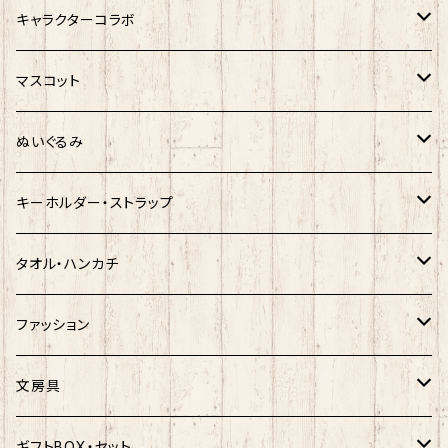
サンリオキャラクター
キャラクターコラボ
キティ
ネコムネandシバ
サンリオ×おえかきさん
マスコット
シナモロール
モケケ
新幹線×ご当地ベア
ゆきお
ぬいぐるみ
クロミ
ゆきお
サンリオ×ネコムネandシバ
モケケ
ホヤぼーや
キーホルダー・ストラップ
ハンギョドン
ホヤぼーや
楽天ゴールデンイーグルス×ネコムネandシバ
ご当地ベア
その他
ポプテピピック
タオル・ハンカチ
ぐでたま
ご当地ベア
楽天ゴールデンイーグルス×おえかきさん
秋田犬
ご当地ベア
ホヤぼーや
ホヤぼーや
ファッション
ポムポムプリン
スヌーピー
楽天ゴールデンイーグルス×ご当地ベア
しばっころ
秋田犬
スヌーピー
秋田犬
Tシャツ
文房具
ポチャッコ
赤べこ・ガラガラべこ
ネコムネandシバ×鳥獣戯画
わさお
しばっころ
秋田犬
キティ
ネクタイ
ボールペン
ギフトBOX・セット