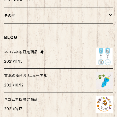
ばつ丸
マッチョシリーズ
楽天ゴールデンイーグルス×もちシリーズ
むすび丸
わさお
わさお
むすび丸
靴下
マグネット
福袋
その他
マイメロディ
もちシリーズ
サンリオ×ご当地ベア
ホヤぼーや
むすび丸
むすび丸
ミニオン
ルームシューズ
クリアファイル
トートバック
BLOG
けろっぴ
旅するマメしば
キティ
ネコムネandシバ
ネコムネ
わさお
パーカー・トレーナー
ステッカー
その他雑貨
ネコムネ冬限定商品
タキシードサム
2021/11/15
ホヤぼーや
旅カワウソ・しばいぬ
ネコムネandシバ
ゆきお
ネコムネandシバ
ピンバッチ
ボクサーパンツ
こぎみゅん
東北のゆきおリニューアル
むすび丸
ご当地ハムスター
おそ松さん
御朱印帳
マスク
ウィッシュミーメル
2021/10/12
秋田犬
サンリオキャラクター他
ノート
アクリルスタンド
リトルツインスターズ
ネコムネ秋限定商品
2021/9/17
ご当地ハムスター
缶バッチ
あひるのペックル