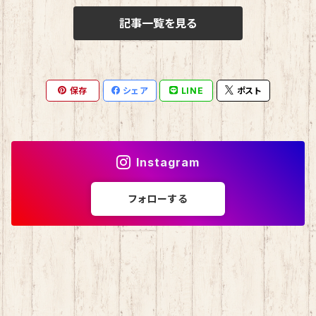
記事一覧を見る
おさるのもんきち
しばっころ
消しゴム
マロンクリーム
ポプテピピック
スライド缶
保存
シェア
LINE
ポスト
みんなのたあ坊
わさお
しおり
コロコロくりりん
モンチッチ
Instagram
マイスウィートピアノ
名探偵コナン
フォローする
チョコキャット
伊達政宗
ミニオン