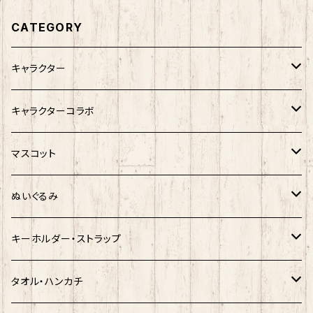
CATEGORY
キャラクター
サンリオキャラクター
キャラクターコラボ
キティ
ネコムネandシバ
サンリオ×おえかきさん
マスコット
シナモロール
モケケ
新幹線×ご当地ベア
ゆきお
ぬいぐるみ
クロミ
ゆきお
サンリオ×ネコムネandシバ
モケケ
ホヤぼーや
キーホルダー・ストラップ
ハンギョドン
ホヤぼーや
楽天ゴールデンイーグルス×ネコムネandシバ
ご当地ベア
その他
ポプテピピック
タオル・ハンカチ
ぐでたま