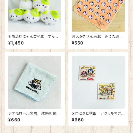
もちふわにゃんこ宮城 ずん
おえかきさん東北 みにたおる
だ ぬいぐるみ
（こけし）
¥1,450
¥550
シナモロール宮城 政宗刺繍タ
メロとタビ秋田 アクリルマグ
オル
ネット
¥660
¥660