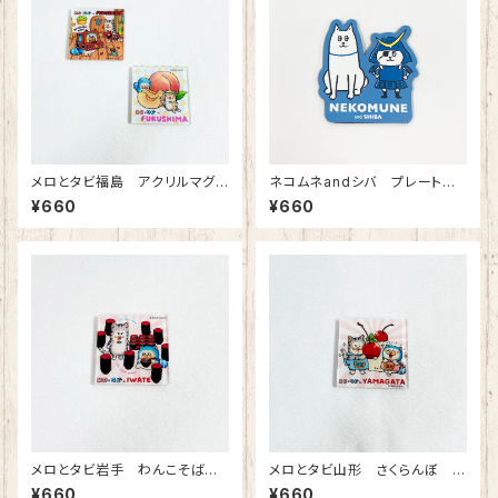
メロとタビ福島 アクリルマグ
ネコムネandシバ プレートマ
ネット
グネット（ネコムネ・シバ）
¥660
¥660
メロとタビ岩手 わんこそば
メロとタビ山形 さくらんぼ ア
アクリルマグネット
クリルマグネット
¥660
¥660