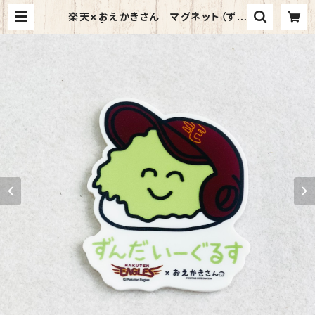
楽天×おえかきさん マグネット（ずん
だ） | TORCH-Online Shop-