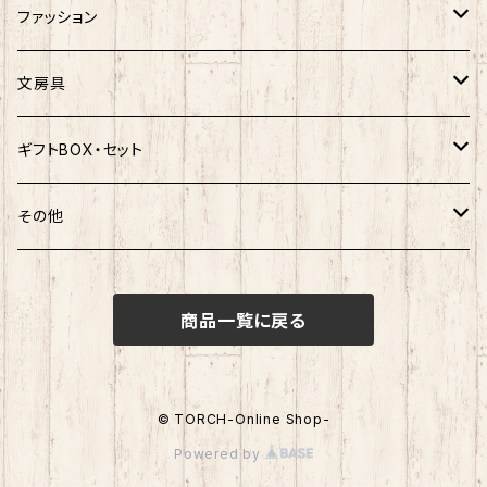
ご当地ベア
楽天ゴールデンイーグルス×おえかきさん
秋田犬
ご当地ベア
ホヤぼーや
ホヤぼーや
ファッション
ポムポムプリン
スヌーピー
楽天ゴールデンイーグルス×ご当地ベア
しばっころ
秋田犬
スヌーピー
秋田犬
Tシャツ
文房具
ポチャッコ
赤べこ・ガラガラべこ
ネコムネandシバ×鳥獣戯画
わさお
しばっころ
秋田犬
キティ
ネクタイ
ボールペン
ギフトBOX・セット
ばつ丸
マッチョシリーズ
楽天ゴールデンイーグルス×もちシリーズ
むすび丸
わさお
わさお
むすび丸
靴下
マグネット
福袋
その他
マイメロディ
もちシリーズ
サンリオ×ご当地ベア
ホヤぼーや
むすび丸
むすび丸
ミニオン
ルームシューズ
クリアファイル
トートバック
けろっぴ
商品一覧に戻る
旅するマメしば
キティ
ネコムネandシバ
ネコムネ
わさお
パーカー・トレーナー
ステッカー
その他雑貨
タキシードサム
ホヤぼーや
旅カワウソ・しばいぬ
ネコムネandシバ
ゆきお
ネコムネandシバ
ピンバッチ
ボクサーパンツ
© TORCH-Online Shop-
こぎみゅん
Powered by
むすび丸
ご当地ハムスター
おそ松さん
御朱印帳
マスク