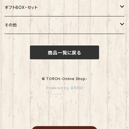
赤べこ・ガラガラべこ
ネコムネandシバ×鳥獣戯画
わさお
しばっころ
秋田犬
キティ
ネクタイ
ボールペン
ギフトBOX・セット
ばつ丸
マッチョシリーズ
楽天ゴールデンイーグルス×もちシリーズ
むすび丸
わさお
わさお
むすび丸
靴下
マグネット
福袋
その他
マイメロディ
もちシリーズ
サンリオ×ご当地ベア
ホヤぼーや
むすび丸
むすび丸
ミニオン
ルームシューズ
クリアファイル
トートバック
けろっぴ
商品一覧に戻る
旅するマメしば
キティ
ネコムネandシバ
ネコムネ
わさお
パーカー・トレーナー
ステッカー
その他雑貨
タキシードサム
ホヤぼーや
旅カワウソ・しばいぬ
ネコムネandシバ
ゆきお
ネコムネandシバ
ピンバッチ
ボクサーパンツ
© TORCH-Online Shop-
こぎみゅん
Powered by
むすび丸
ご当地ハムスター
おそ松さん
御朱印帳
マスク
ウィッシュミーメル
秋田犬
サンリオキャラクター他
ノート
アクリルスタンド
リトルツインスターズ