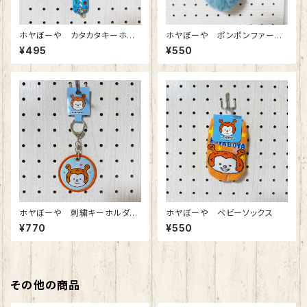
ホヤぼーや カタカタキーホル
ホヤぼーや ポンポンファーKR
ダー
（スモーキーブルー）
¥495
¥550
ホヤぼーや 刺繍キーホルダー
ホヤぼーや ベビーソックス
（顔）
¥770
¥550
その他の商品