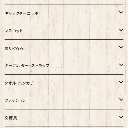
サンリオキャラクター
キャラクターコラボ
キティ
ネコムネandシバ
サンリオ×おえかきさん
マスコット
シナモロール
モケケ
新幹線×ご当地ベア
ゆきお
ぬいぐるみ
クロミ
ゆきお
サンリオ×ネコムネandシバ
モケケ
ホヤぼーや
キーホルダー・ストラップ
ハンギョドン
ホヤぼーや
楽天ゴールデンイーグルス×ネコムネandシバ
ご当地ベア
その他
ポプテピピック
タオル・ハンカチ
ぐでたま
ご当地ベア
楽天ゴールデンイーグルス×おえかきさん
秋田犬
ご当地ベア
ホヤぼーや
ホヤぼーや
ファッション
ポムポムプリン
スヌーピー
楽天ゴールデンイーグルス×ご当地ベア
しばっころ
秋田犬
スヌーピー
秋田犬
Tシャツ
文房具
ポチャッコ