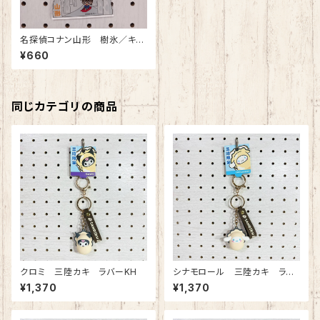
名探偵コナン山形 樹氷／キッ
ド アクリルKH
¥660
同じカテゴリの商品
クロミ 三陸カキ ラバーKH
シナモロール 三陸カキ ラバ
ーKH
¥1,370
¥1,370