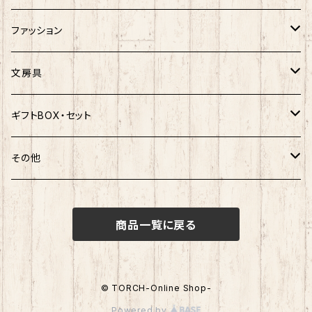
ぐでたま
ご当地ベア
楽天ゴールデンイーグルス×おえかきさん
秋田犬
ご当地ベア
ホヤぼーや
ホヤぼーや
ファッション
ポムポムプリン
スヌーピー
楽天ゴールデンイーグルス×ご当地ベア
しばっころ
秋田犬
スヌーピー
秋田犬
Tシャツ
文房具
ポチャッコ
赤べこ・ガラガラべこ
ネコムネandシバ×鳥獣戯画
わさお
しばっころ
秋田犬
キティ
ネクタイ
ボールペン
ギフトBOX・セット
ばつ丸
マッチョシリーズ
楽天ゴールデンイーグルス×もちシリーズ
むすび丸
わさお
わさお
むすび丸
靴下
マグネット
福袋
その他
マイメロディ
もちシリーズ
サンリオ×ご当地ベア
ホヤぼーや
むすび丸
むすび丸
ミニオン
ルームシューズ
クリアファイル
トートバック
けろっぴ
商品一覧に戻る
旅するマメしば
キティ
ネコムネandシバ
ネコムネ
わさお
パーカー・トレーナー
ステッカー
その他雑貨
タキシードサム
ホヤぼーや
旅カワウソ・しばいぬ
ネコムネandシバ
ゆきお
ネコムネandシバ
ピンバッチ
ボクサーパンツ
© TORCH-Online Shop-
こぎみゅん
Powered by