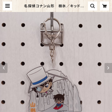
名探偵コナン山形 樹氷／キッド ア
クリルKH | TORCH-Online Shop
-