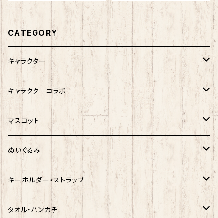
CATEGORY
キャラクター
サンリオキャラクター
キャラクターコラボ
キティ
ネコムネandシバ
サンリオ×おえかきさん
マスコット
シナモロール
モケケ
新幹線×ご当地ベア
ゆきお
ぬいぐるみ
クロミ
ゆきお
サンリオ×ネコムネandシバ
モケケ
ホヤぼーや
キーホルダー・ストラップ
ハンギョドン
ホヤぼーや
楽天ゴールデンイーグルス×ネコムネandシバ
ご当地ベア
その他
ポプテピピック
タオル・ハンカチ