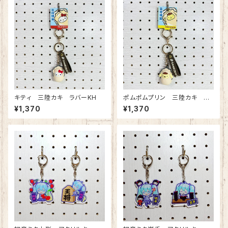
キティ 三陸カキ ラバーKH
ポムポムプリン 三陸カキ ラ
バーKH
¥1,370
¥1,370