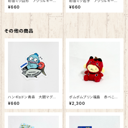
初音ミク山形 アクリルキーホ
初音ミク岩手 アクリルキーホ
ルダー
ルダー
¥660
¥660
その他の商品
ハンギョドン青森 大間マグロ
ポムポムプリン福島 赤べこ
アクリルマグネット
BCマスコット
¥660
¥2,300