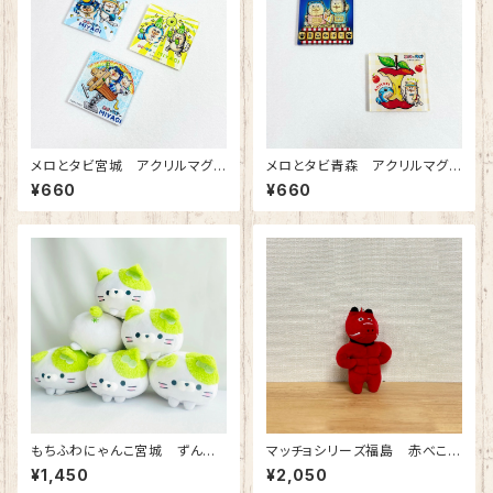
メロとタビ宮城 アクリルマグ
メロとタビ青森 アクリルマグ
ネット
ネット
¥660
¥660
もちふわにゃんこ宮城 ずん
マッチョシリーズ福島 赤べこボ
だ ぬいぐるみ
ールチェーンマスコット
¥1,450
¥2,050