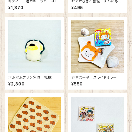
キティ 三陸カキ ラバーKH
おえかきさん宮城 ずんだもち
アクリルキーホルダー
¥1,370
¥495
ポムポムプリン宮城 牡蠣 B
ホヤぼーや スライドミラー
Cマスコット
¥2,300
¥550