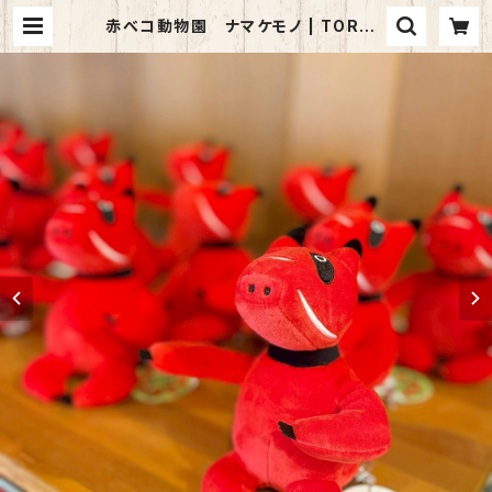
赤べコ動物園 ナマケモノ | TORCH
-Online Shop-