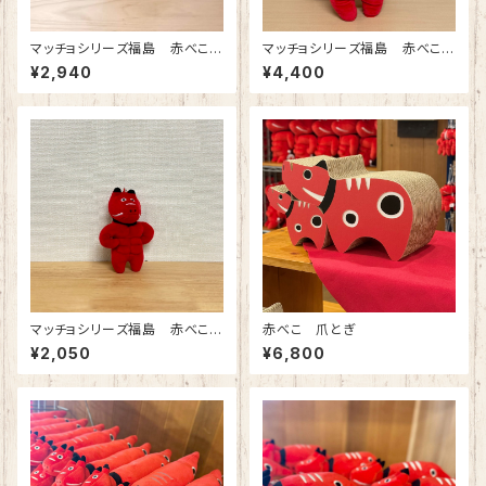
マッチョシリーズ福島 赤べこぬ
マッチョシリーズ福島 赤べこぬ
いぐるみS
いぐるみ
¥2,940
¥4,400
マッチョシリーズ福島 赤べこボ
赤べこ 爪とぎ
ールチェーンマスコット
¥2,050
¥6,800