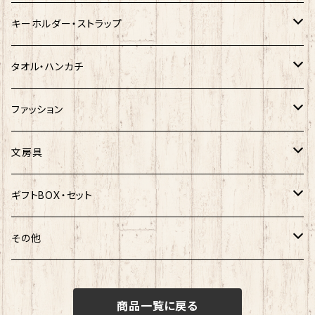
クロミ
ゆきお
サンリオ×ネコムネandシバ
モケケ
ホヤぼーや
キーホルダー・ストラップ
ハンギョドン
ホヤぼーや
楽天ゴールデンイーグルス×ネコムネandシバ
ご当地ベア
その他
ポプテピピック
タオル・ハンカチ
ぐでたま
ご当地ベア
楽天ゴールデンイーグルス×おえかきさん
秋田犬
ご当地ベア
ホヤぼーや
ホヤぼーや
ファッション
ポムポムプリン
スヌーピー
楽天ゴールデンイーグルス×ご当地ベア
しばっころ
秋田犬
スヌーピー
秋田犬
Tシャツ
文房具
ポチャッコ
赤べこ・ガラガラべこ
ネコムネandシバ×鳥獣戯画
わさお
しばっころ
秋田犬
キティ
ネクタイ
ボールペン
ギフトBOX・セット
ばつ丸
マッチョシリーズ
楽天ゴールデンイーグルス×もちシリーズ
むすび丸
わさお
わさお
むすび丸
靴下
マグネット
福袋
その他
マイメロディ
もちシリーズ
サンリオ×ご当地ベア
ホヤぼーや
むすび丸
むすび丸
ミニオン
ルームシューズ
クリアファイル
トートバック
けろっぴ
商品一覧に戻る