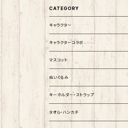
CATEGORY
キャラクター
サンリオキャラクター
キャラクターコラボ
キティ
ネコムネandシバ
サンリオ×おえかきさん
マスコット
シナモロール
モケケ
新幹線×ご当地ベア
ゆきお
ぬいぐるみ
クロミ
ゆきお
サンリオ×ネコムネandシバ
モケケ
ホヤぼーや
キーホルダー・ストラップ
ハンギョドン
ホヤぼーや
楽天ゴールデンイーグルス×ネコムネandシ
ご当地ベア
その他
ポプテピピック
タオル・ハンカチ
ぐでたま