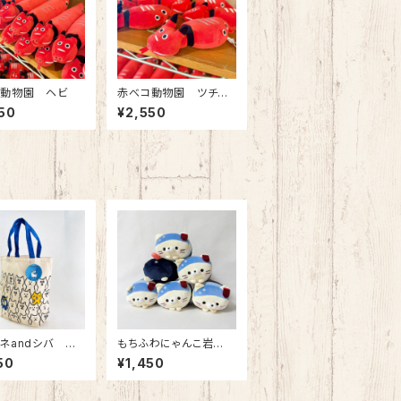
コ動物園 ヘビ
赤べコ動物園 ツチノ
コ
50
¥2,550
ネandシバ マ
もちふわにゃんこ岩
ートバッグ
手 わんこそば ぬい
50
¥1,450
ぐるみ