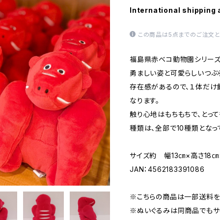
International shipping 
この商品は5点までのご注文と
福島県赤べコ動物園シリーズ
勇ましい姿と可愛らしいつぶ
存在感があるので、１体だけ
なります。
触り心地はもちもちで、とって
種類は、全部で10種類となっ
サイズ約 幅13㎝×高さ18
JAN：4562183391086
※こちらの商品は一部送料を
※ぬいぐるみは同商品でもサ