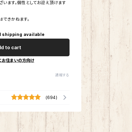
ざいます。個性としてお迎え頂けます
はできかねます。
l shipping available
d to cart
にお住まいの方向け
通報する
(694)