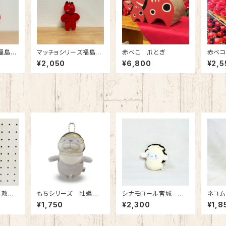
ズ福島
マッチョシリーズ福島
赤べこ 爪とぎ
赤べ
み
赤べこボールチェーン
¥2,050
¥6,800
¥2,5
マスコット
 政宗
もちシリーズ 牡蠣
シナモロール宮城 牡
ネコム
ダー
カワウソ
蠣 BCマスコット
ルチト
¥1,750
¥2,300
¥1,8