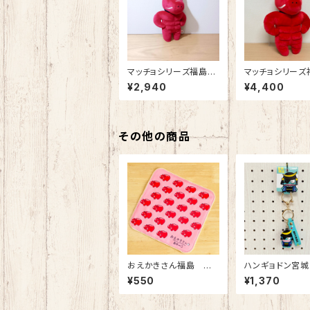
マッチョシリーズ福島
マッチョシリー
赤べこぬいぐるみS
赤べこぬいぐる
¥2,940
¥4,400
その他の商品
おえかきさん福島 み
ハンギョドン宮城
にたおる（あかべこ）
ラバーキーホル
¥550
¥1,370