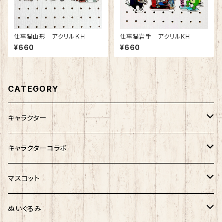
仕事猫山形 アクリルＫＨ
仕事猫岩手 アクリルKH
¥660
¥660
CATEGORY
キャラクター
サンリオキャラクター
キャラクターコラボ
キティ
ネコムネandシバ
サンリオ×おえかきさん
マスコット
シナモロール
モケケ
新幹線×ご当地ベア
ゆきお
ぬいぐるみ