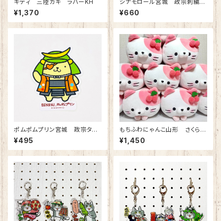
キティ 三陸カキ ラバーKH
シナモロール宮城 政宗刺繍タ
オル
¥1,370
¥660
ポムポムプリン宮城 政宗タフ
もちふわにゃんこ山形 さくらん
ステッカー
ぼ ぬいぐるみ
¥495
¥1,450