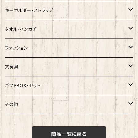
クロミ
ゆきお
サンリオ×ネコムネandシバ
モケケ
ホヤぼーや
キーホルダー・ストラップ
ハンギョドン
ホヤぼーや
楽天ゴールデンイーグルス×ネコムネandシバ
ご当地ベア
その他
ポプテピピック
タオル・ハンカチ
ぐでたま
ご当地ベア
楽天ゴールデンイーグルス×おえかきさん
秋田犬
ご当地ベア
ホヤぼーや
ホヤぼーや
ファッション
ポムポムプリン
スヌーピー
楽天ゴールデンイーグルス×ご当地ベア
しばっころ
秋田犬
スヌーピー
秋田犬
Tシャツ
文房具
ポチャッコ
赤べこ・ガラガラべこ
ネコムネandシバ×鳥獣戯画
わさお
しばっころ
秋田犬
キティ
ネクタイ
ボールペン
ギフトBOX・セット
ばつ丸
マッチョシリーズ
楽天ゴールデンイーグルス×もちシリーズ
むすび丸
わさお
わさお
むすび丸
靴下
マグネット
福袋
その他
マイメロディ
もちシリーズ
サンリオ×ご当地ベア
ホヤぼーや
むすび丸
むすび丸
ミニオン
ルームシューズ
クリアファイル
トートバック
けろっぴ
商品一覧に戻る