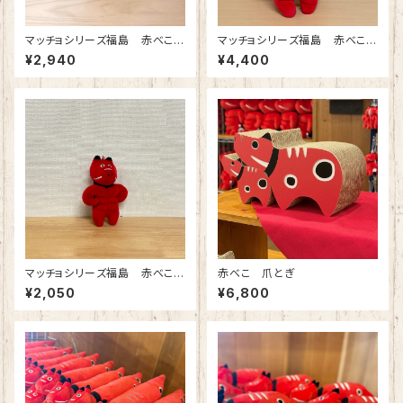
マッチョシリーズ福島 赤べこぬ
マッチョシリーズ福島 赤べこぬ
いぐるみS
いぐるみ
¥2,940
¥4,400
マッチョシリーズ福島 赤べこボ
赤べこ 爪とぎ
ールチェーンマスコット
¥2,050
¥6,800