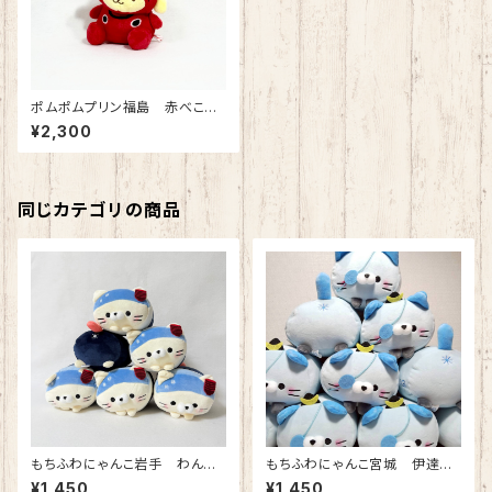
ポムポムプリン福島 赤べこ
BCマスコット
¥2,300
同じカテゴリの商品
もちふわにゃんこ岩手 わんこ
もちふわにゃんこ宮城 伊達政
そば ぬいぐるみ
宗ぬいぐるみ
¥1,450
¥1,450