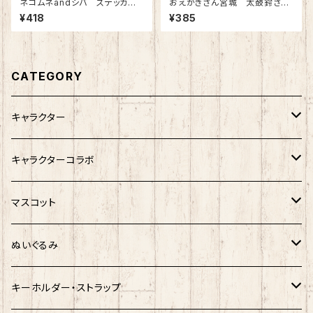
ネコムネandシバ ステッカー
おえかきさん宮城 太鼓鈴ささ
（ネコムネ）
かま
¥418
¥385
CATEGORY
キャラクター
サンリオキャラクター
キャラクターコラボ
キティ
ネコムネandシバ
サンリオ×おえかきさん
マスコット
シナモロール
モケケ
新幹線×ご当地ベア
ゆきお
ぬいぐるみ
クロミ
ゆきお
サンリオ×ネコムネandシバ
モケケ
ホヤぼーや
キーホルダー・ストラップ