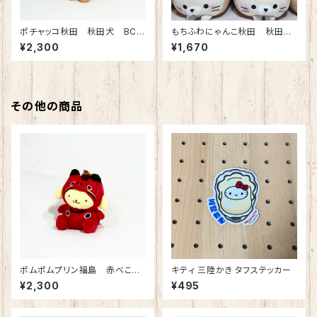
ポチャッコ秋田 秋田犬 BCマ
もちふわにゃんこ秋田 秋田
スコット
犬 ぬいぐるみ
¥2,300
¥1,670
その他の商品
ポムポムプリン福島 赤べこ
キティ 三陸かき タフステッカー
BCマスコット
¥2,300
¥495