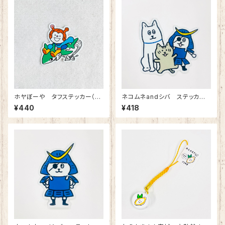
ホヤぼーや タフステッカー（サ
ネコムネandシバ ステッカー
メ）
（オール）
¥440
¥418