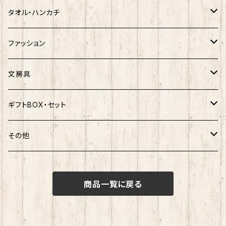
ハンギョドン
ホヤぼーや
楽天ゴールデンイーグルス×ネコムネandシバ
ご当地ベア
その他
ポプテピピック
タオル・ハンカチ
ぐでたま
ご当地ベア
楽天ゴールデンイーグルス×おえかきさん
秋田犬
ご当地ベア
ホヤぼーや
ホヤぼーや
ファッション
ポムポムプリン
スヌーピー
楽天ゴールデンイーグルス×ご当地ベア
しばっころ
秋田犬
スヌーピー
秋田犬
Tシャツ
文房具
ポチャッコ
赤べこ・ガラガラべこ
ネコムネandシバ×鳥獣戯画
わさお
しばっころ
秋田犬
キティ
ネクタイ
ボールペン
ギフトBOX・セット
ばつ丸
マッチョシリーズ
楽天ゴールデンイーグルス×もちシリーズ
むすび丸
わさお
わさお
むすび丸
靴下
マグネット
福袋
その他
マイメロディ
もちシリーズ
サンリオ×ご当地ベア
ホヤぼーや
むすび丸
むすび丸
ミニオン
ルームシューズ
クリアファイル
トートバック
けろっぴ
商品一覧に戻る
旅するマメしば
キティ
ネコムネandシバ
ネコムネ
わさお
パーカー・トレーナー
ステッカー
その他雑貨
タキシードサム
ホヤぼーや