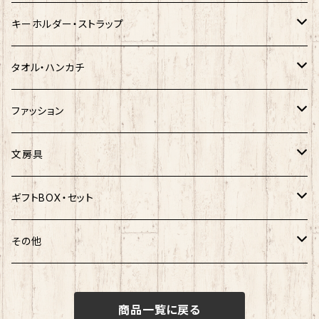
クロミ
ゆきお
サンリオ×ネコムネandシバ
モケケ
ホヤぼーや
キーホルダー・ストラップ
ハンギョドン
ホヤぼーや
楽天ゴールデンイーグルス×ネコムネandシバ
ご当地ベア
その他
ポプテピピック
タオル・ハンカチ
ぐでたま
ご当地ベア
楽天ゴールデンイーグルス×おえかきさん
秋田犬
ご当地ベア
ホヤぼーや
ホヤぼーや
ファッション
ポムポムプリン
スヌーピー
楽天ゴールデンイーグルス×ご当地ベア
しばっころ
秋田犬
スヌーピー
秋田犬
Tシャツ
文房具
ポチャッコ
赤べこ・ガラガラべこ
ネコムネandシバ×鳥獣戯画
わさお
しばっころ
秋田犬
キティ
ネクタイ
ボールペン
ギフトBOX・セット
ばつ丸
マッチョシリーズ
楽天ゴールデンイーグルス×もちシリーズ
むすび丸
わさお
わさお
むすび丸
靴下
マグネット
福袋
その他
マイメロディ
もちシリーズ
サンリオ×ご当地ベア
ホヤぼーや
むすび丸
むすび丸
ミニオン
ルームシューズ
クリアファイル
トートバック
けろっぴ
商品一覧に戻る