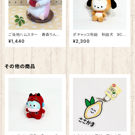
ご当地ハムスター 青森りんご
ポチャッコ秋田 秋田犬 BCマ
（ピンク）
スコット
¥1,440
¥2,300
その他の商品