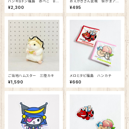
ハンギョドン福島 赤べこ BC
おえかきさん宮城 笹かまアク
マスコット
リルキーホルダー
¥2,300
¥495
ご当地ハムスター 三陸カキ
メロとタビ福島 ハンカチ
¥1,590
¥660