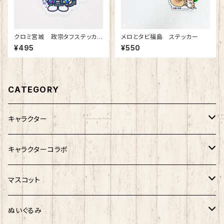
クロミ宮城 政宗タフステッカ
メロとタビ福島 ステッカー
ー
¥495
¥550
CATEGORY
キャラクター
サンリオキャラクター
キャラクターコラボ
キティ
ネコムネandシバ
サンリオ×おえかきさん
マスコット
シナモロール
モケケ
新幹線×ご当地ベア
ゆきお
ぬいぐるみ