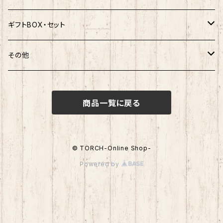
ポチャッコ
赤べこ・ガラガラべこ
ネコムネandシバ×鳥獣戯画
わさお
しばっころ
秋田犬
キティ
ネクタイ
ボールペン
ギフトBOX・セット
ばつ丸
マッチョシリーズ
楽天ゴールデンイーグルス×もちシリーズ
むすび丸
わさお
わさお
むすび丸
靴下
マグネット
福袋
その他
マイメロディ
もちシリーズ
サンリオ×ご当地ベア
ホヤぼーや
むすび丸
むすび丸
ミニオン
ルームシューズ
クリアファイル
トートバック
けろっぴ
商品一覧に戻る
旅するマメしば
キティ
ネコムネandシバ
ネコムネ
わさお
パーカー・トレーナー
ステッカー
その他雑貨
タキシードサム
ホヤぼーや
旅カワウソ・しばいぬ
ネコムネandシバ
ゆきお
ネコムネandシバ
ピンバッチ
ボクサーパンツ
© TORCH-Online Shop-
こぎみゅん
Powered by
むすび丸
ご当地ハムスター
おそ松さん
御朱印帳
マスク
ウィッシュミーメル
秋田犬
サンリオキャラクター他
ノート
アクリルスタンド
リトルツインスターズ