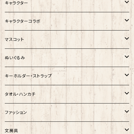
キャラクター
サンリオキャラクター
キャラクターコラボ
キティ
ネコムネandシバ
サンリオ×おえかきさん
マスコット
シナモロール
モケケ
新幹線×ご当地ベア
ゆきお
ぬいぐるみ
クロミ
ゆきお
サンリオ×ネコムネandシバ
モケケ
ホヤぼーや
キーホルダー・ストラップ
ハンギョドン
ホヤぼーや
楽天ゴールデンイーグルス×ネコムネandシバ
ご当地ベア
その他
ポプテピピック
タオル・ハンカチ
ぐでたま
ご当地ベア
楽天ゴールデンイーグルス×おえかきさん
秋田犬
ご当地ベア
ホヤぼーや
ホヤぼーや
ファッション
ポムポムプリン
スヌーピー
楽天ゴールデンイーグルス×ご当地ベア
しばっころ
秋田犬
スヌーピー
秋田犬
Tシャツ
文房具