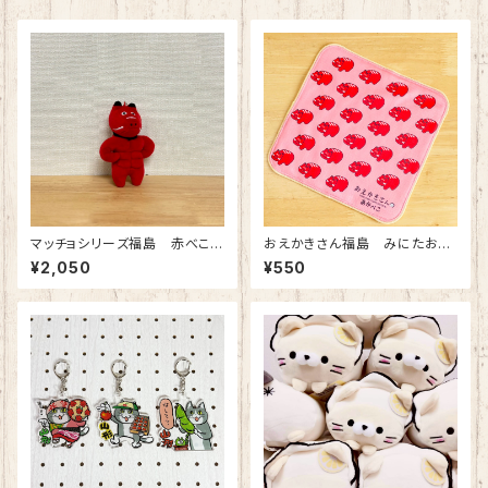
マッチョシリーズ福島 赤べこボ
おえかきさん福島 みにたおる
ールチェーンマスコット
（あかべこ）
¥2,050
¥550