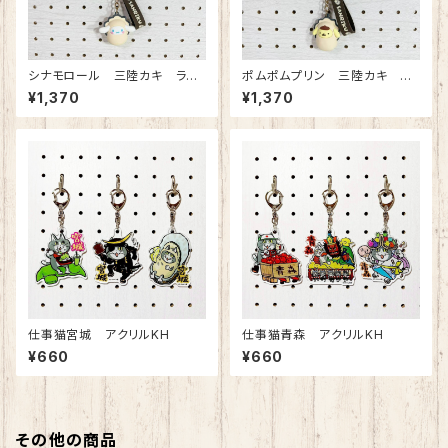
シナモロール 三陸カキ ラバ
ポムポムプリン 三陸カキ ラ
ーKH
バーKH
¥1,370
¥1,370
仕事猫宮城 アクリルKH
仕事猫青森 アクリルKH
¥660
¥660
その他の商品